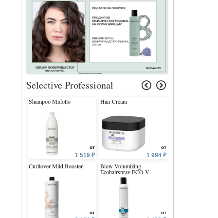
Selective Professional
Shampoo Midollo
Hair Cream
OnCare Color Bloc
Block Equalizer Sp
5.5-7.5
от
от
1 519 ₽
1 994 ₽
Curllover Mild Booster
Blow Volumizing
№4 Home Shampo
Ecohairspray ECO-V
от
от