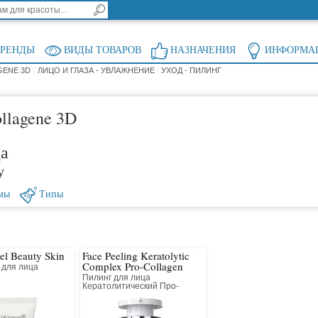
БРЕНДЫ
ВИДЫ ТОВАРОВ
НАЗНАЧЕНИЯ
ИНФОРМА
GENE 3D
ЛИЦО И ГЛАЗА - УВЛАЖНЕНИЕ
УХОД - ПИЛИНГ
llagene 3D
ца
у
мы
Типы
el Beauty Skin
Face Peeling Keratolytic
Complex Pro-Collagen
 для лица
Пилинг для лица
Кератолитический Про-
Коллагеновый Всесезонный