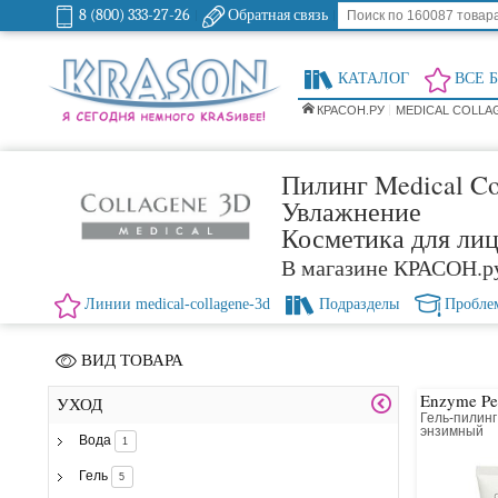
8 (800) 333-27-26
Обратная связь
КАТАЛОГ
ВСЕ 
КРАСОН.РУ
MEDICAL COLLA
Пилинг Medical Co
Увлажнение
Косметика для ли
В магазине КРАСОН.р
Линии medical-collagene-3d
Подразделы
Пробле
ВИД ТОВАРА
Enzyme Pe
УХОД
Гель-пилинг
энзимный
Вода
1
Гель
5