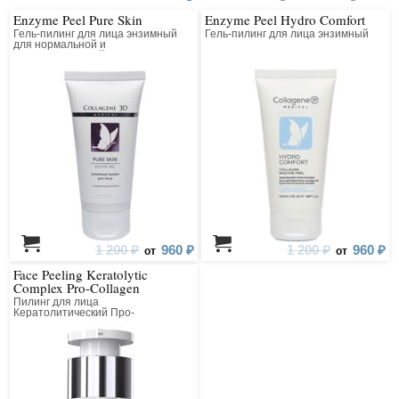
Enzyme Peel Pure Skin
Enzyme Peel Hydro Comfort
Гель-пилинг для лица энзимный
Гель-пилинг для лица энзимный
для нормальной и
комбинированной кожи
1 200 ₽
960 ₽
1 200 ₽
960 ₽
от
от
Face Peeling Keratolytic
Complex Pro-Collagen
Пилинг для лица
Кератолитический Про-
Коллагеновый Всесезонный