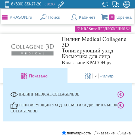
8 (800) 333-27-26
с 10:00
KRASON.ru
Поиск
Кабинет
Корзина
0
KRASные ПРЕДЛОЖЕНИЯ
Пилинг Medical Collagene
3D
Тонизирующий уход
Косметика для лица
В магазине КРАСОН.ру
Показано
Фильтр
2
ПИЛИНГ MEDICAL COLLAGENE 3D
ТОНИЗИРУЮЩИЙ УХОД. КОСМЕТИКА ДЛЯ ЛИЦА MEDICAL
COLLAGENE 3D
популярность
название
цена