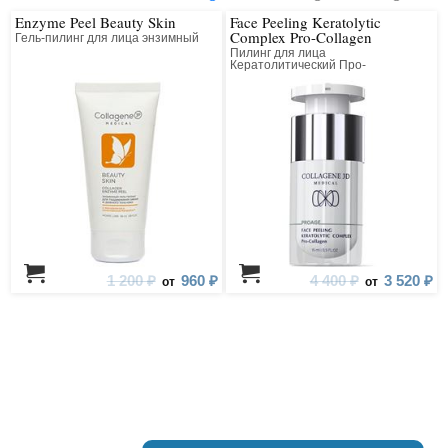
Enzyme Peel Beauty Skin
Face Peeling Keratolytic
Complex Pro-Collagen
Гель-пилинг для лица энзимный
Пилинг для лица
Кератолитический Про-
Коллагеновый Всесезонный
1 200 ₽
960 ₽
4 400 ₽
3 520 ₽
от
от