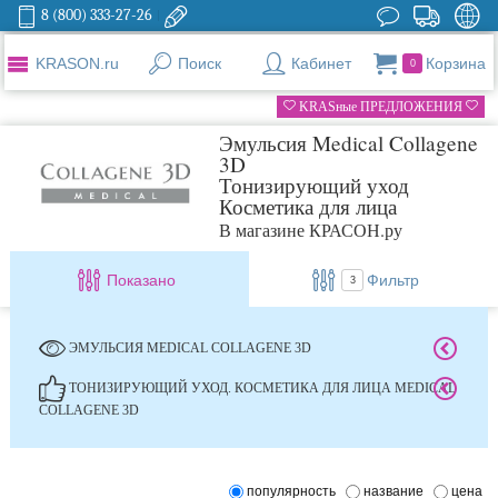
8 (800) 333-27-26
KRASON.ru
Поиск
Кабинет
Корзина
0
KRASные ПРЕДЛОЖЕНИЯ
Эмульсия Medical Collagene
3D
Тонизирующий уход
Косметика для лица
В магазине КРАСОН.ру
Показано
Фильтр
3
ЭМУЛЬСИЯ MEDICAL COLLAGENE 3D
ТОНИЗИРУЮЩИЙ УХОД. КОСМЕТИКА ДЛЯ ЛИЦА MEDICAL
COLLAGENE 3D
популярность
название
цена