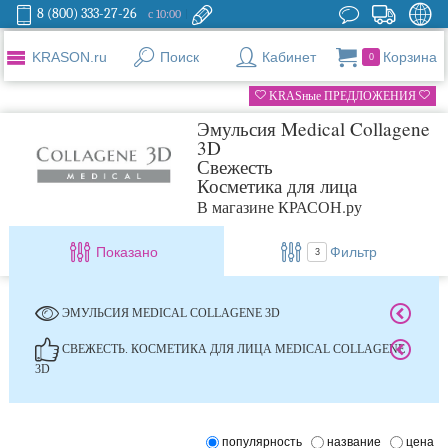
8 (800) 333-27-26
с 10:00
KRASON.ru
Поиск
Кабинет
Корзина
0
KRASные ПРЕДЛОЖЕНИЯ
Эмульсия Medical Collagene
3D
Свежесть
Косметика для лица
В магазине КРАСОН.ру
Показано
Фильтр
3
ЭМУЛЬСИЯ MEDICAL COLLAGENE 3D
СВЕЖЕСТЬ. КОСМЕТИКА ДЛЯ ЛИЦА MEDICAL COLLAGENE
3D
популярность
название
цена