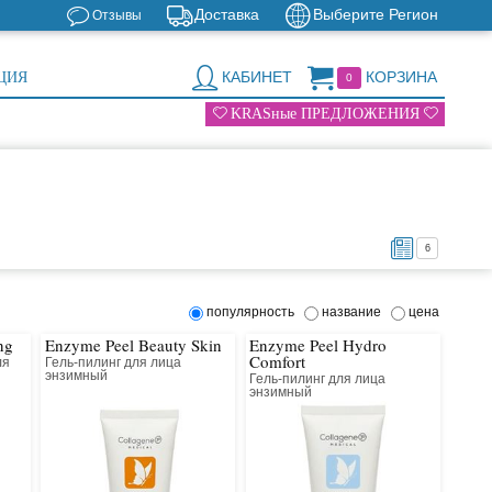
Доставка
Выберите Регион
Отзывы
КАБИНЕТ
КОРЗИНА
ЦИЯ
0
KRASные ПРЕДЛОЖЕНИЯ
6
популярность
название
цена
ng
Enzyme Peel Beauty Skin
Enzyme Peel Hydro
Comfort
ля
Гель-пилинг для лица
энзимный
Гель-пилинг для лица
энзимный