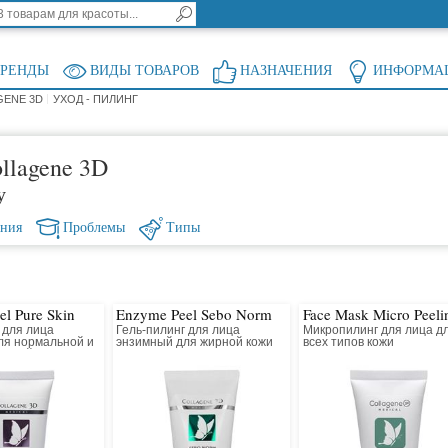
БРЕНДЫ
ВИДЫ ТОВАРОВ
НАЗНАЧЕНИЯ
ИНФОРМА
GENE 3D
УХОД - ПИЛИНГ
llagene 3D
у
ения
Проблемы
Типы
l Pure Skin
Enzyme Peel Sebo Norm
Face Mask Micro Peeli
 для лица
Гель-пилинг для лица
Микропилинг для лица д
ля нормальной и
энзимный для жирной кожи
всех типов кожи
анной кожи