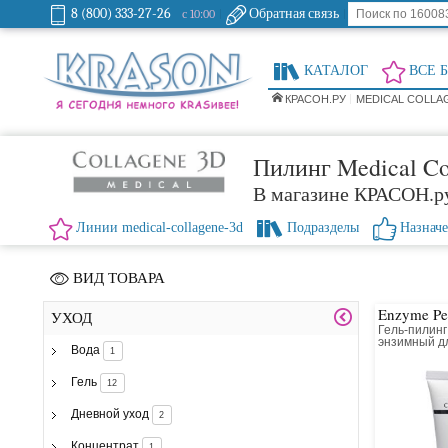
8 (800) 333-27-26
Обратная связь
с 10:00
КАТАЛОГ
ВСЕ 
КРАСОН.РУ
MEDICAL COLLA
Пилинг Medical Co
В магазине КРАСОН.р
Линии medical-collagene-3d
Подразделы
Назнач
ВИД ТОВАРА
Enzyme Pee
УХОД
Гель-пилинг
энзимный д
Вода
1
комбиниров
Гель
12
Дневной уход
2
Концентрат
1