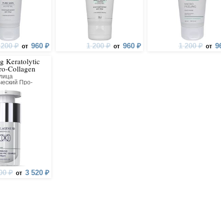
 200 ₽
960 ₽
1 200 ₽
960 ₽
1 200 ₽
9
от
от
от
g Keratolytic
ro-Collagen
 лица
ческий Про-
ый Всесезонный
00 ₽
3 520 ₽
от