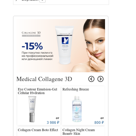
Medical Collagene 3D
Eye Contour Emulsion-Gel
Refreshing Breeze
Sebo Norm Oil Con
Cellular Hydration
Lotion
от
от
3 986 ₽
800 ₽
Collagen Cream Boto Effect
Collagen Night Cream
Collagen Cream-M
Beauty Skin
Biorevital