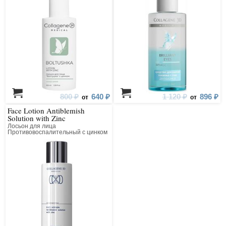
800 ₽
640 ₽
1 120 ₽
896 ₽
от
от
Face Lotion Antiblemish
Solution with Zinc
Лосьон для лица
Противовоспалительный с цинком