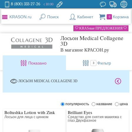
8 (800) 333-27-26
с 10:00
KRASON.ru
Поиск
Кабинет
Корзина
0
KRASные ПРЕДЛОЖЕНИЯ
Лосьон Medical Collagene
3D
В магазине КРАСОН.ру
Показано
Фильтр
3
ЛОСЬОН MEDICAL COLLAGENE 3D
популярность
название
цена
Boltushka Lotion with Zink
Brilliant Eyes
Лосьон для лица с цинком
Средство для снятия макияжа с
глаз Двухфазное