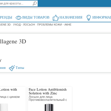
БРЕНДЫ
ВИДЫ ТОВАРОВ
НАЗНАЧЕНИЯ
ИНФОРМА
GENE 3D
УХОД - ЛОСЬОН
ПРОБЛЕМЫ КОЖИ - АКНЕ
llagene 3D
у
ения
Типы
Lotion with
Face Lotion Antiblemish
Solution with Zinc
лица с цинком
Лосьон для лица
Противовоспалительный с
цинком