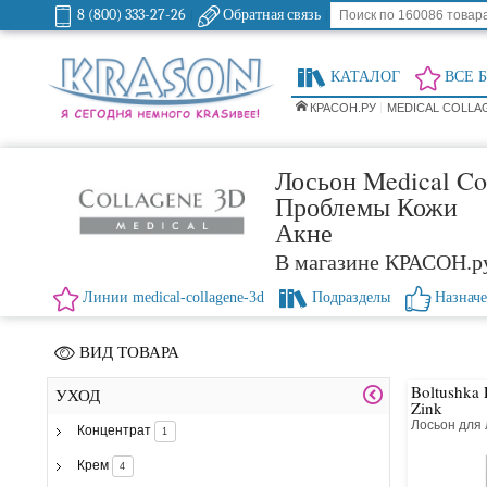
8 (800) 333-27-26
Обратная связь
КАТАЛОГ
ВСЕ 
КРАСОН.РУ
MEDICAL COLLA
Лосьон Medical Co
Проблемы Кожи
Акне
В магазине КРАСОН.р
Линии medical-collagene-3d
Подразделы
Назнач
ВИД ТОВАРА
Boltushka 
УХОД
Zink
Лосьон для 
Концентрат
1
Крем
4