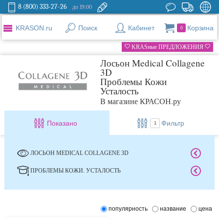
8 (800) 333-27-26
до 19:00
KRASON.ru
Поиск
Кабинет
Корзина
0
KRASные ПРЕДЛОЖЕНИЯ
Лосьон Medical Collagene
3D
Проблемы Кожи
Усталость
В магазине КРАСОН.ру
Показано
Фильтр
1
ЛОСЬОН MEDICAL COLLAGENE 3D
ПРОБЛЕМЫ КОЖИ. УСТАЛОСТЬ
популярность
название
цена