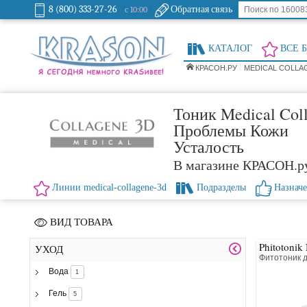
8 (800) 333-27-26
Обратная связь
с 10:00
КАТАЛОГ
ВСЕ 
КРАСОН.РУ
MEDICAL COLLA
Тоник Medical Col
Проблемы Кожи
Усталость
В магазине КРАСОН.р
Линии medical-collagene-3d
Подразделы
Назнач
ВИД ТОВАРА
Phitotonik 
УХОД
Фитотоник 
Вода
1
Гель
5