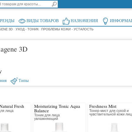
БРЕНДЫ
ВИДЫ ТОВАРОВ
НАЗНАЧЕНИЯ
ИНФОРМА
GENE 3D
УХОД - ТОНИК
ПРОБЛЕМЫ КОЖИ - УСТАЛОСТЬ
lagene 3D
у
ения
Типы
Natural Fresh
Moisturizing Tonic Aqua
Freshness Mist
Balance
для лица
Тонер-мист для сухой и
чувствительной кожи лиц
Тоник для лица
шеи и зоны декольте
увлажняющий