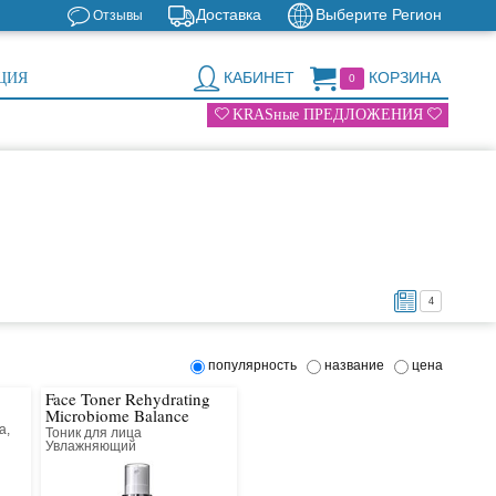
Доставка
Выберите Регион
Отзывы
КАБИНЕТ
КОРЗИНА
ЦИЯ
0
KRASные ПРЕДЛОЖЕНИЯ
4
популярность
название
цена
Face Toner Rehydrating
Microbiome Balance
а,
Тоник для лица
Увлажняющий
Восстановление микробиома