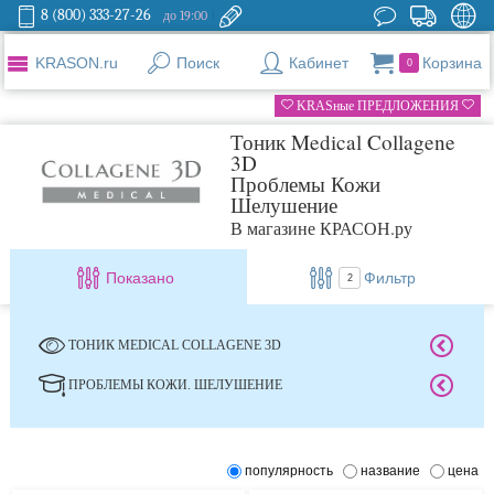
8 (800) 333-27-26
до 19:00
KRASON.ru
Поиск
Кабинет
Корзина
0
KRASные ПРЕДЛОЖЕНИЯ
Тоник Medical Collagene
3D
Проблемы Кожи
Шелушение
В магазине КРАСОН.ру
Показано
Фильтр
2
ТОНИК MEDICAL COLLAGENE 3D
ПРОБЛЕМЫ КОЖИ. ШЕЛУШЕНИЕ
популярность
название
цена