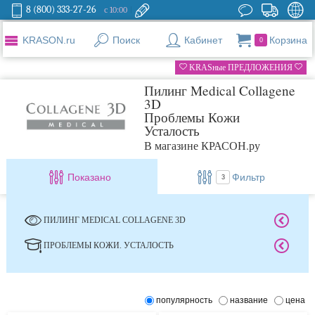
8 (800) 333-27-26
с 10:00
KRASON.ru
Поиск
Кабинет
Корзина
0
KRASные ПРЕДЛОЖЕНИЯ
Пилинг Medical Collagene
3D
Проблемы Кожи
Усталость
В магазине КРАСОН.ру
Показано
Фильтр
3
ПИЛИНГ MEDICAL COLLAGENE 3D
ПРОБЛЕМЫ КОЖИ. УСТАЛОСТЬ
популярность
название
цена