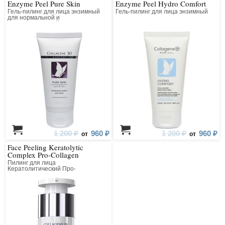
Enzyme Peel Pure Skin
Enzyme Peel Hydro Comfort
Гель-пилинг для лица энзимный
Гель-пилинг для лица энзимный
для нормальной и
комбинированной кожи
1 200 ₽
960 ₽
1 200 ₽
960 ₽
от
от
Face Peeling Keratolytic
Complex Pro-Collagen
Пилинг для лица
Кератолитический Про-
Коллагеновый Всесезонный