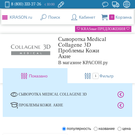
8 (800) 333-27-26
с 10:00
KRASON.ru
Поиск
Кабинет
Корзина
0
KRASные ПРЕДЛОЖЕНИЯ
Сыворотка Medical
Collagene 3D
Проблемы Кожи
Акне
В магазине КРАСОН.ру
Показано
Фильтр
1
СЫВОРОТКА MEDICAL COLLAGENE 3D
ПРОБЛЕМЫ КОЖИ. АКНЕ
популярность
название
цена