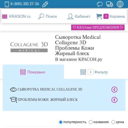
8 (800) 333-27-26
KRASON.ru
Поиск
Кабинет
Корзина
0
KRASные ПРЕДЛОЖЕНИЯ
Сыворотка Medical
Collagene 3D
Проблемы Кожи
Жирный блеск
В магазине КРАСОН.ру
Показано
Фильтр
1
СЫВОРОТКА MEDICAL COLLAGENE 3D
ПРОБЛЕМЫ КОЖИ. ЖИРНЫЙ БЛЕСК
популярность
название
цена