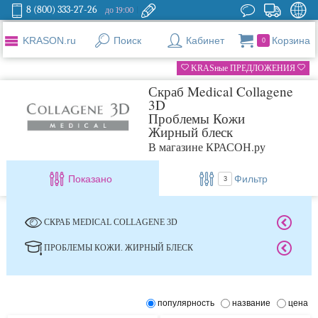
8 (800) 333-27-26
до 19:00
KRASON.ru
Поиск
Кабинет
Корзина
0
KRASные ПРЕДЛОЖЕНИЯ
Скраб Medical Collagene
3D
Проблемы Кожи
Жирный блеск
В магазине КРАСОН.ру
Показано
Фильтр
3
СКРАБ MEDICAL COLLAGENE 3D
ПРОБЛЕМЫ КОЖИ. ЖИРНЫЙ БЛЕСК
популярность
название
цена