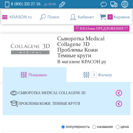
8 (800) 333-27-26
до 19:00
KRASON.ru
Поиск
Кабинет
Корзина
0
KRASные ПРЕДЛОЖЕНИЯ
Сыворотка Medical
Collagene 3D
Проблемы Кожи
Темные круги
В магазине КРАСОН.ру
Показано
Фильтр
2
СЫВОРОТКА MEDICAL COLLAGENE 3D
ПРОБЛЕМЫ КОЖИ. ТЕМНЫЕ КРУГИ
популярность
название
цена