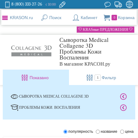
8 (800) 333-27-26
с 10:00
KRASON.ru
Поиск
Кабинет
Корзина
0
KRASные ПРЕДЛОЖЕНИЯ
Сыворотка Medical
Collagene 3D
Проблемы Кожи
Воспаления
В магазине КРАСОН.ру
Показано
Фильтр
1
СЫВОРОТКА MEDICAL COLLAGENE 3D
ПРОБЛЕМЫ КОЖИ. ВОСПАЛЕНИЯ
популярность
название
цена