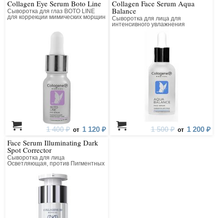
Collagen Eye Serum Boto Line
Collagen Face Serum Aqua
Balance
Сыворотка для глаз BOTO LINE
для коррекции мимических морщин
Сыворотка для лица для
коллагеновая с пептидным
интенсивного увлажнения
комплексом
1 400 ₽
1 120 ₽
1 500 ₽
1 200 ₽
от
от
Face Serum Illuminating Dark
Spot Corrector
Сыворотка для лица
Осветляющая, против Пигментных
Пятен