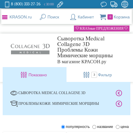
8 (800) 333-27-26
с 10:00
KRASON.ru
Поиск
Кабинет
Корзина
0
KRASные ПРЕДЛОЖЕНИЯ
Сыворотка Medical
Collagene 3D
Проблемы Кожи
Мимические морщины
В магазине КРАСОН.ру
Показано
Фильтр
3
СЫВОРОТКА MEDICAL COLLAGENE 3D
ПРОБЛЕМЫ КОЖИ. МИМИЧЕСКИЕ МОРЩИНЫ
популярность
название
цена