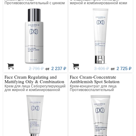
Противовоспалительный с цинком
жирной и комбинированной кожи
2 796 ₽
2 237 ₽
3 406 ₽
2 725 ₽
от
от
Face Cream Regulating and
Face Cream-Concentrate
Mattifying Oily & Combination
Antiblemish Spot Solution
Skin
Крем для лица Себорегулирующий
Крем-концентрат для лица
для жирной и комбинированной
Противовоспалительный
кожи
точечного действия