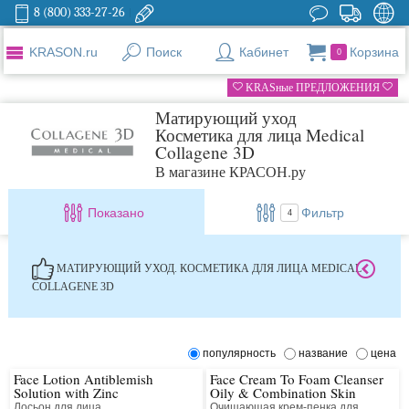
8 (800) 333-27-26
KRASON.ru
Поиск
Кабинет
Корзина
0
KRASные ПРЕДЛОЖЕНИЯ
Матирующий уход
Косметика для лица Medical
Collagene 3D
В магазине КРАСОН.ру
Показано
Фильтр
4
МАТИРУЮЩИЙ УХОД. КОСМЕТИКА ДЛЯ ЛИЦА MEDICAL
COLLAGENE 3D
популярность
название
цена
Face Lotion Antiblemish
Face Cream To Foam Cleanser
Solution with Zinc
Oily & Combination Skin
Лосьон для лица
Очищающая крем-пенка для