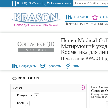
8 (800) 333-27-26
Обратная связь
КАТАЛОГ
ВСЕ 
КРАСОН.РУ
MEDICAL COLLA
Пенка Medical Col
Матирующий уход
Косметика для ли
В магазине КРАСОН.р
Подразделы
Проблемы
Типы
ВИД ТОВАРА
Face Crea
УХОД
Cleanser O
Combinati
Очищающая 
Концентрат
1
жирной и к
кожи
Крем
3