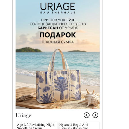
Uriage
Age Lift Revitalizing Night
Hyseac 3-Regul Anti-
Bariederm-Cica Oi
Smoothing Cream
Blemish Global Care
Fissures Cracks