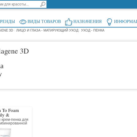
БРЕНДЫ
ВИДЫ ТОВАРОВ
НАЗНАЧЕНИЯ
ИНФОРМА
GENE 3D
ЛИЦО И ГЛАЗА - МАТИРУЮЩИЙ УХОД
УХОД - ПЕНКА
lagene 3D
ца
у
m To Foam
ily &
on Skin
крем-пенка для
омбинированной