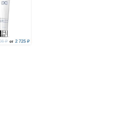
06 ₽
2 725 ₽
от