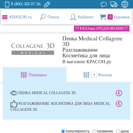
8 (800) 333-27-26
KRASON.ru
Поиск
Кабинет
Корзина
0
KRASные ПРЕДЛОЖЕНИЯ
Пенка Medical Collagene
3D
Разглаживание
Косметика для лица
В магазине КРАСОН.ру
Показано
Фильтр
2
ПЕНКА MEDICAL COLLAGENE 3D
РАЗГЛАЖИВАНИЕ. КОСМЕТИКА ДЛЯ ЛИЦА MEDICAL
COLLAGENE 3D
популярность
название
цена