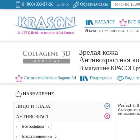
8 (800) 333-27-26
Обратная связь
до 19:00
КАТАЛОГ
ВСЕ 
КРАСОН.РУ
MEDICAL COLLA
Зрелая кожа
Антивозрастная ко
В магазине КРАСОН.р
Линии medical-collagene-3d
Подразделы
Виды т
НАЗНАЧЕНИЕ
Perfect Lif
ЛИЦО И ГЛАЗА
Сыворотка д
витаминным
АНТИВОЗРАСТ
Liposentol Mu
Ботоэффект
4
Восстановление
2