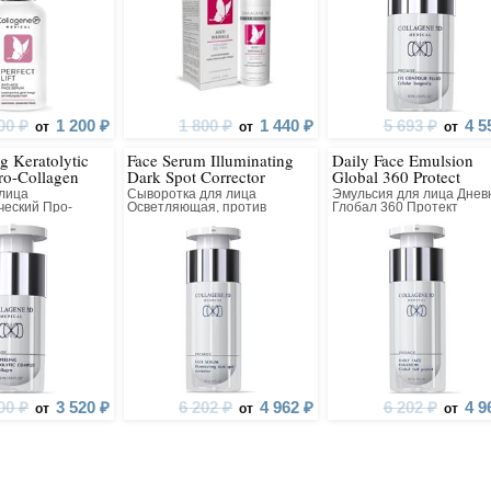
00 ₽
1 200 ₽
1 800 ₽
1 440 ₽
5 693 ₽
4 5
от
от
от
g Keratolytic
Face Serum Illuminating
Daily Face Emulsion
ro-Collagen
Dark Spot Corrector
Global 360 Protect
 лица
Сыворотка для лица
Эмульсия для лица Днев
ческий Про-
Осветляющая, против
Глобал 360 Протект
ый Всесезонный
Пигментных Пятен
00 ₽
3 520 ₽
6 202 ₽
4 962 ₽
6 202 ₽
4 9
от
от
от