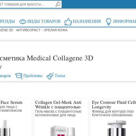
БРЕНДЫ
ВИДЫ ТОВАРОВ
НАЗНАЧЕНИЯ
ИНФОРМА
GENE 3D
АНТИВОЗРАСТ - ЗРЕЛАЯ КОЖА
сметика Medical Collagene 3D
у
оваров
Проблемы
Типы
t Face Serum
Collagen Gel-Mask Anti
Eye Contour Fluid Cell
Wrinkle с плацентолью
Longevity
ля лица с
 комплексом
Гель-маска с плацентолью
Флюид для контура глаз
lti
коллагеновая для лица
Клеточное обновление