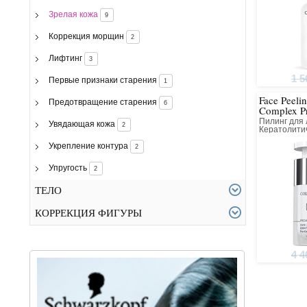
Зрелая кожа
9
Коррекция морщин
2
Лифтинг
3
1 5
Первые признаки старения
1
Face Peelin
Предотвращение старения
6
Complex P
Пилинг для
Увядающая кожа
2
Кератолити
Коллагенов
Укрепление контура
2
Упругость
2
ТЕЛО
КОРРЕКЦИЯ ФИГУРЫ
4 4