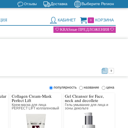
Доставка
Выберите Регион
Отзывы
КАБИНЕТ
КОРЗИНА
ЦИЯ
0
KRASные ПРЕДЛОЖЕНИЯ
9
популярность
название
цена
ular
Collagen Cream-Mask
Gel Cleanser for Face,
Perfect Lift
neck and decollete
Крем-маска для лица
Гель-умывание для лица и
PERFECT LIFT коллагеновый
зоны декольте
с антивозрастным
компонентом