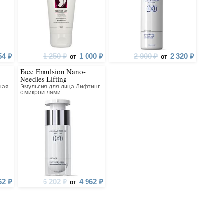
54 ₽
1 250 ₽
1 000 ₽
2 900 ₽
2 320 ₽
от
от
Face Emulsion Nano-
Needles Lifting
ная
Эмульсия для лица Лифтинг
с микроиглами
62 ₽
6 202 ₽
4 962 ₽
от