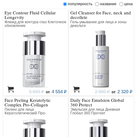
популярность
название
цена
Eye Contour Fluid Cellular
Gel Cleanser for Face, neck and
Longevity
decollete
Флюид для контура глаз Клеточное
Гель-умывание для лица и зоны
обновление
декольте
5 693 ₽
4 554 ₽
2 900 ₽
2 320 ₽
от
от
Face Peeling Keratolytic
Daily Face Emulsion Global
Complex Pro-Collagen
360 Protect
Пилинг для лица
Эмульсия для лица Дневная
Кератолитический Про-
Глобал 360 Протект
Коллагеновый Всесезонный