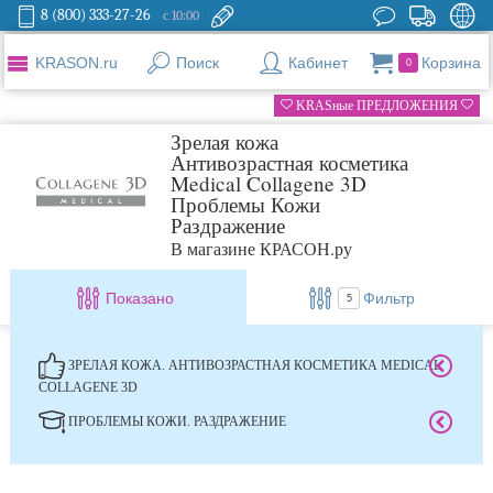
8 (800) 333-27-26
с 10:00
KRASON.ru
Поиск
Кабинет
Корзина
0
KRASные ПРЕДЛОЖЕНИЯ
Зрелая кожа
Антивозрастная косметика
Medical Collagene 3D
Проблемы Кожи
Раздражение
В магазине КРАСОН.ру
Показано
Фильтр
5
ЗРЕЛАЯ КОЖА. АНТИВОЗРАСТНАЯ КОСМЕТИКА MEDICAL
COLLAGENE 3D
ПРОБЛЕМЫ КОЖИ. РАЗДРАЖЕНИЕ