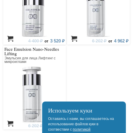
4 400 ₽
3 520 ₽
6 202 ₽
4 962 ₽
от
от
Face Emulsion Nano-Needles
Lifting
Эмульсия для лица Лифтинг с
микроиглами
Используем куки
Оставаясь с нами, вы соглашаетесь на
использование файлов куки в
6 202 ₽
4 962 ₽
от
соотвествии с
политикой