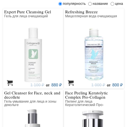
популярность
название
цена
Expert Pure Cleansing Gel
Refreshing Breeze
Гель для лица очищающий
Мицеллярная вода очищающая
1 100 ₽
880 ₽
1 000 ₽
800 ₽
от
от
Gel Cleanser for Face, neck and
Face Peeling Keratolytic
decollete
Complex Pro-Collagen
Гель-умывание для лица и зоны
Пилинг для лица
декольте
Кератолитический Про-
Коллагеновый Всесезонный