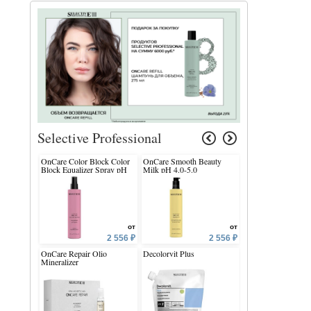
Selective Professional
OnCare Color Block Color
OnCare Smooth Beauty
Keratin Spray
Block Equalizer Spray pH
Milk pH 4.0-5.0
5.5-7.5
от
от
2 556 ₽
2 556 ₽
OnCare Repair Olio
Decolorvit Plus
Shampoo Mela Ver
Mineralizer
Universal