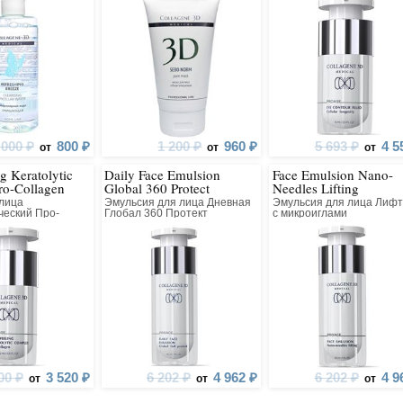
 000 ₽
800 ₽
1 200 ₽
960 ₽
5 693 ₽
4 5
от
от
от
g Keratolytic
Daily Face Emulsion
Face Emulsion Nano-
ro-Collagen
Global 360 Protect
Needles Lifting
 лица
Эмульсия для лица Дневная
Эмульсия для лица Лифт
ческий Про-
Глобал 360 Протект
с микроиглами
ый Всесезонный
00 ₽
3 520 ₽
6 202 ₽
4 962 ₽
6 202 ₽
4 9
от
от
от