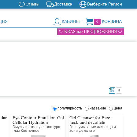
Доставка
Выберите Регион
Отзывы
КАБИНЕТ
КОРЗИНА
ЦИЯ
0
KRASные ПРЕДЛОЖЕНИЯ
8
популярность
название
цена
ular
Eye Contour Emulsion-Gel
Gel Cleanser for Face,
Cellular Hydration
neck and decollete
Эмульсия-гель для контура
Гель-умывание для лица и
глаз Клеточное
зоны декольте
восстановление