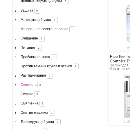
Депигментирующий уход
2
Защита
6
Матирующий уход
1
Мгновенное восстановление
1
Очищение
6
1
Питание
2
Face Peelin
Проблемная кожа
7
Complex P
Пилинг для
Против темных кругов и отеков
2
Кератолити
Коллагенов
Разглаживание
7
Свежесть
8
Сияние
3
Смягчение
5
Снятие макияжа
1
4 4
Тонизирующий уход
7