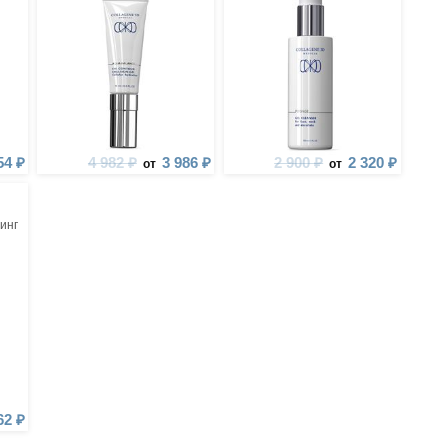
54 ₽
4 982 ₽
3 986 ₽
2 900 ₽
2 320 ₽
от
от
инг
62 ₽