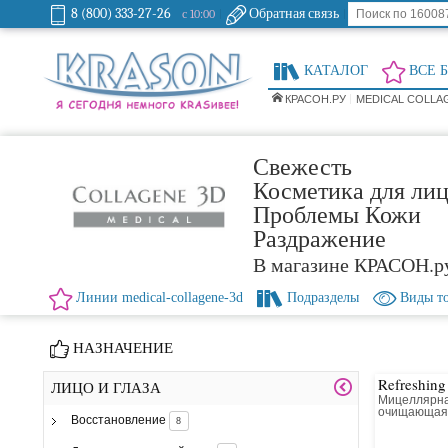
8 (800) 333-27-26
Обратная связь
с 10:00
КАТАЛОГ
ВСЕ 
КРАСОН.РУ
MEDICAL COLLA
Свежесть
Косметика для лиц
Проблемы Кожи
Раздражение
В магазине КРАСОН.р
Линии medical-collagene-3d
Подразделы
Виды т
НАЗНАЧЕНИЕ
Refreshing
ЛИЦО И ГЛАЗА
Мицеллярна
очищающа
Восстановление
8