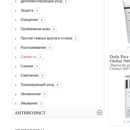
Депигментирующий уход
2
Защита
4
Очищение
4
Проблемная кожа
4
Против темных кругов и отеков
2
1
Разглаживание
6
Daily Face
Свежесть
7
Global 360
Эмульсия д
Сияние
2
Глобал 360
Смягчение
4
Тонизирующий уход
6
Увлажнение
5
Умывание
2
АНТИВОЗРАСТ
6 2