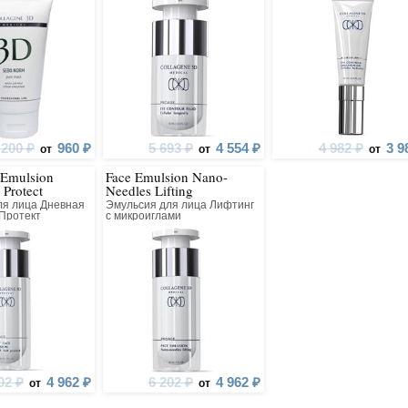
 200 ₽
960 ₽
5 693 ₽
4 554 ₽
4 982 ₽
3 9
от
от
от
 Emulsion
Face Emulsion Nano-
 Protect
Needles Lifting
ля лица Дневная
Эмульсия для лица Лифтинг
 Протект
с микроиглами
02 ₽
4 962 ₽
6 202 ₽
4 962 ₽
от
от