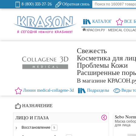
8 (800) 333-27-26
Обратная связь
КАТАЛОГ
ВСЕ 
КРАСОН.РУ
MEDICAL COLLA
Свежесть
Косметика для лиц
Проблемы Кожи
Расширенные пор
В магазине КРАСОН.р
Линии medical-collagene-3d
Подразделы
Виды т
НАЗНАЧЕНИЕ
Sebo Norm
ЛИЦО И ГЛАЗА
Маска себо
для лица
Восстановление
5