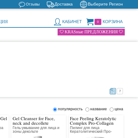
Доставка
Выберите Регион
Отзывы
КАБИНЕТ
КОРЗИНА
ЦИЯ
0
KRASные ПРЕДЛОЖЕНИЯ
7
популярность
название
цена
-Gel
Gel Cleanser for Face,
Face Peeling Keratolytic
neck and decollete
Complex Pro-Collagen
ра
Гель-умывание для лица и
Пилинг для лица
зоны декольте
Кератолитический Про-
Коллагеновый Всесезонный