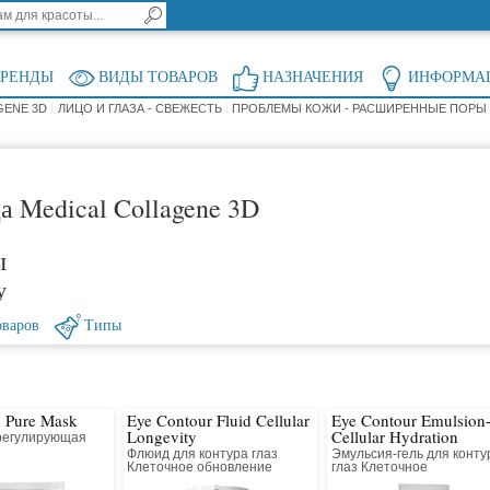
БРЕНДЫ
ВИДЫ ТОВАРОВ
НАЗНАЧЕНИЯ
ИНФОРМА
GENE 3D
ЛИЦО И ГЛАЗА - СВЕЖЕСТЬ
ПРОБЛЕМЫ КОЖИ - РАСШИРЕННЫЕ ПОРЫ
а Medical Collagene 3D
ы
у
оваров
Типы
 Pure Mask
Eye Contour Fluid Cellular
Eye Contour Emulsion
Longevity
Cellular Hydration
регулирующая
Флюид для контура глаз
Эмульсия-гель для конту
Клеточное обновление
глаз Клеточное
восстановление