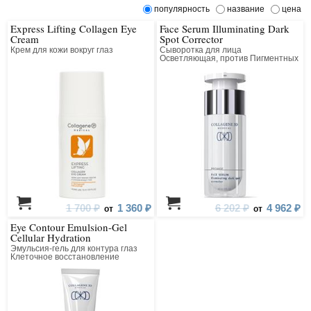
популярность
название
цена
Express Lifting Collagen Eye
Face Serum Illuminating Dark
Cream
Spot Corrector
Крем для кожи вокруг глаз
Сыворотка для лица
Осветляющая, против Пигментных
Пятен
1 700 ₽
1 360 ₽
6 202 ₽
4 962 ₽
от
от
Eye Contour Emulsion-Gel
Cellular Hydration
Эмульсия-гель для контура глаз
Клеточное восстановление