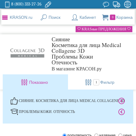
8 (800) 333-27-26
KRASON.ru
Поиск
Кабинет
Корзина
0
KRASные ПРЕДЛОЖЕНИЯ
Сияние
Косметика для лица Medical
Collagene 3D
Проблемы Кожи
Отечность
В магазине КРАСОН.ру
Показано
Фильтр
1
СИЯНИЕ. КОСМЕТИКА ДЛЯ ЛИЦА MEDICAL COLLAGENE 3D
ПРОБЛЕМЫ КОЖИ. ОТЕЧНОСТЬ
популярность
название
цена