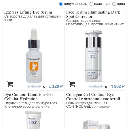
популярность
название
цена
Express Lifting Eye Serum
Face Serum Illuminating Dark
Spot Corrector
Сыворотка для глаз для уставшей
кожи
Сыворотка для лица
Осветляющая, против Пигментных
Пятен
1 400 ₽
1 120 ₽
6 202 ₽
4 962 ₽
от
от
Eye Contour Emulsion-Gel
Collagen Gel-Contour Eye
Cellular Hydration
Control с янтарной кислотой
Эмульсия-гель для контура глаз
Гель-контур для глаз EYE
Клеточное восстановление
CONTROL GEL с янтарной
кислотой коллагеновый