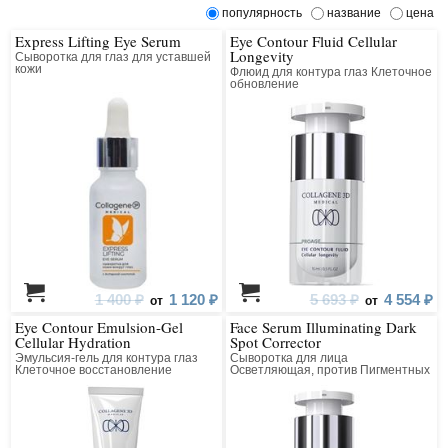
популярность
название
цена
Express Lifting Eye Serum
Eye Contour Fluid Cellular
Longevity
Сыворотка для глаз для уставшей
кожи
Флюид для контура глаз Клеточное
обновление
1 400 ₽
1 120 ₽
5 693 ₽
4 554 ₽
от
от
Eye Contour Emulsion-Gel
Face Serum Illuminating Dark
Cellular Hydration
Spot Corrector
Эмульсия-гель для контура глаз
Сыворотка для лица
Клеточное восстановление
Осветляющая, против Пигментных
Пятен