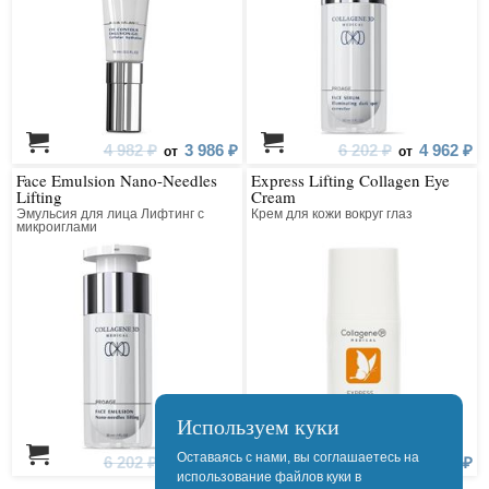
4 982 ₽
3 986 ₽
6 202 ₽
4 962 ₽
от
от
Face Emulsion Nano-Needles
Express Lifting Collagen Eye
Lifting
Cream
Эмульсия для лица Лифтинг с
Крем для кожи вокруг глаз
микроиглами
Используем куки
Оставаясь с нами, вы соглашаетесь на
6 202 ₽
4 962 ₽
1 700 ₽
1 360 ₽
от
от
использование файлов куки в