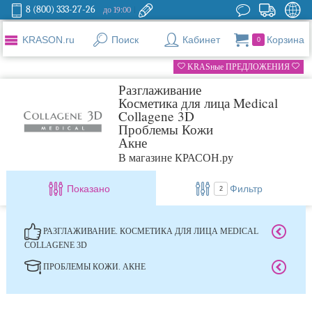
8 (800) 333-27-26
до 19:00
KRASON.ru
Поиск
Кабинет
Корзина
0
KRASные ПРЕДЛОЖЕНИЯ
Разглаживание
Косметика для лица Medical
Collagene 3D
Проблемы Кожи
Акне
В магазине КРАСОН.ру
Показано
Фильтр
2
РАЗГЛАЖИВАНИЕ. КОСМЕТИКА ДЛЯ ЛИЦА MEDICAL
COLLAGENE 3D
ПРОБЛЕМЫ КОЖИ. АКНЕ