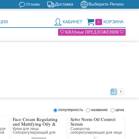
Доставка
Выберите Регион
Отзывы
КАБИНЕТ
КОРЗИНА
ЦИЯ
0
KRASные ПРЕДЛОЖЕНИЯ
5
популярность
название
цена
Face Cream Regulating
Sebo Norm Oil Control
and Mattifying Oily &
Serum
Combination Skin
для
Крем для лица
Сыворотка
ной
Себорегулирующий для
себорегулирующая для лица
жирной и комбинированной