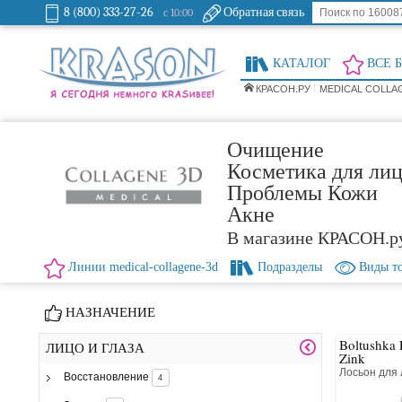
8 (800) 333-27-26
Обратная связь
с 10:00
КАТАЛОГ
ВСЕ 
КРАСОН.РУ
MEDICAL COLLA
Очищение
Косметика для лиц
Проблемы Кожи
Акне
В магазине КРАСОН.р
Линии medical-collagene-3d
Подразделы
Виды т
НАЗНАЧЕНИЕ
Boltushka 
ЛИЦО И ГЛАЗА
Zink
Лосьон для 
Восстановление
4