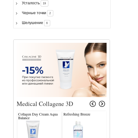
Усталость
19
Черные точки
2
Шелушение
6
Medical Collagene 3D
Collagen Day Cream Aqua
Refreshing Breeze
Sebo Norm Oil Con
Balance
Serum