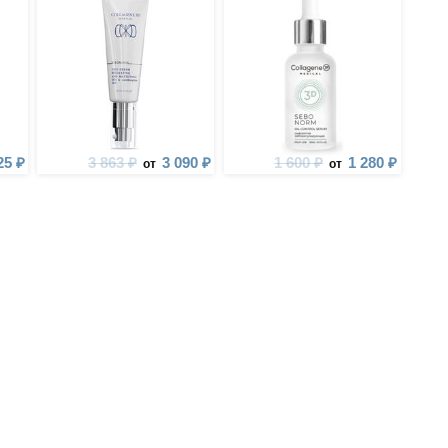
кожи
25 ₽
3 863 ₽
3 090 ₽
1 600 ₽
1 280 ₽
от
от