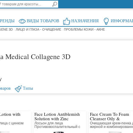
БРЕНДЫ
ВИДЫ ТОВАРОВ
НАЗНАЧЕНИЯ
ИНФОРМА
GENE 3D
ЛИЦО И ГЛАЗА - ОЧИЩЕНИЕ
ПРОБЛЕМЫ КОЖИ - АКНЕ
а Medical Collagene 3D
у
оваров
Типы
Lotion with
Face Lotion Antiblemish
Face Cream To Foam
Solution with Zinc
Cleanser Oily &
Combination Skin
лица с цинком
Лосьон для лица
Очищающая крем-пенка 
Противовоспалительный с
жирной и комбинирован
цинком
кожи