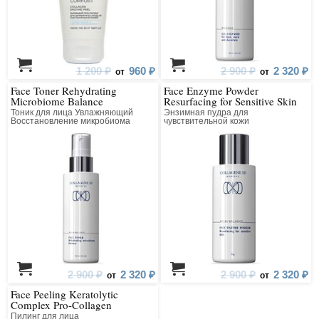
1 200 ₽
960 ₽
2 900 ₽
2 320 ₽
от
от
Face Toner Rehydrating
Face Enzyme Powder
Microbiome Balance
Resurfacing for Sensitive Skin
Тоник для лица Увлажняющий
Энзимная пудра для
Восстановление микробиома
чувствительной кожи
Выравнивающая
2 900 ₽
2 320 ₽
2 900 ₽
2 320 ₽
от
от
Face Peeling Keratolytic
Complex Pro-Collagen
Пилинг для лица