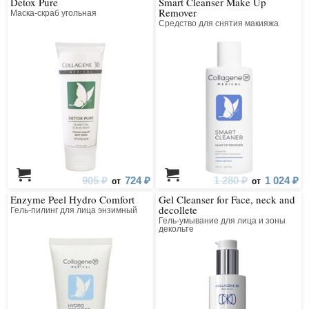
Detox Pure
Smart Cleanser Make Up
Remover
Маска-скраб угольная
Средство для снятия макияжа
905 ₽
724 ₽
1 280 ₽
1 024 ₽
от
от
Enzyme Peel Hydro Comfort
Gel Cleanser for Face, neck and
decollete
Гель-пилинг для лица энзимный
Гель-умывание для лица и зоны
декольте