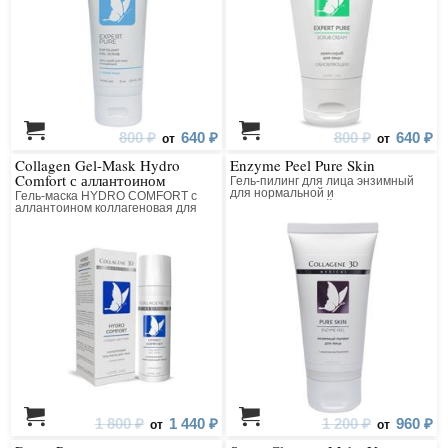
800 ₽
640 ₽
800 ₽
640 ₽
от
от
Collagen Gel-Mask Hydro
Enzyme Peel Pure Skin
Comfort с аллантоином
Гель-пилинг для лица энзимный
для нормальной и
Гель-маска HYDRO COMFORT с
комбинированной кожи
аллантоином коллагеновая для
лица
1 800 ₽
1 440 ₽
1 200 ₽
960 ₽
от
от