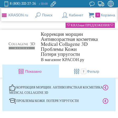
8 (800) 333-27-26
с 10:00
KRASON.ru
Поиск
Кабинет
Корзина
0
KRASные ПРЕДЛОЖЕНИЯ
Коррекция морщин
Антивозрастная косметика
Medical Collagene 3D
Проблемы Кожи
Потеря упругости
В магазине КРАСОН.ру
Показано
Фильтр
2
КОРРЕКЦИЯ МОРЩИН. АНТИВОЗРАСТНАЯ КОСМЕТИКА
MEDICAL COLLAGENE 3D
ПРОБЛЕМЫ КОЖИ. ПОТЕРЯ УПРУГОСТИ