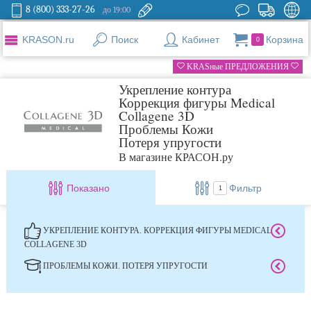
8 (800) 333-27-26
до 19:00
KRASON.ru
Поиск
Кабинет
Корзина
0
KRASные ПРЕДЛОЖЕНИЯ
Укрепление контура
Коррекция фигуры Medical
Collagene 3D
Проблемы Кожи
Потеря упругости
В магазине КРАСОН.ру
Показано
Фильтр
1
УКРЕПЛЕНИЕ КОНТУРА. КОРРЕКЦИЯ ФИГУРЫ MEDICAL
COLLAGENE 3D
ПРОБЛЕМЫ КОЖИ. ПОТЕРЯ УПРУГОСТИ