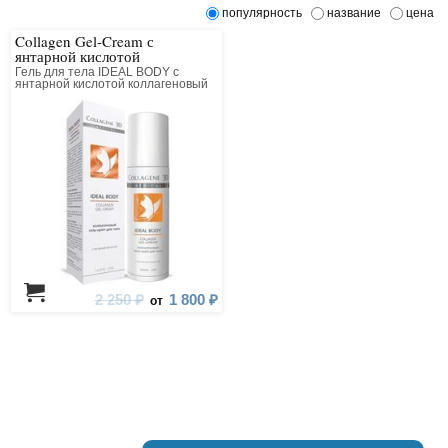
популярность
название
цена
Collagen Gel-Cream с
янтарной кислотой
Гель для тела IDEAL BODY с
янтарной кислотой коллагеновый
2 250 ₽
1 800 ₽
от