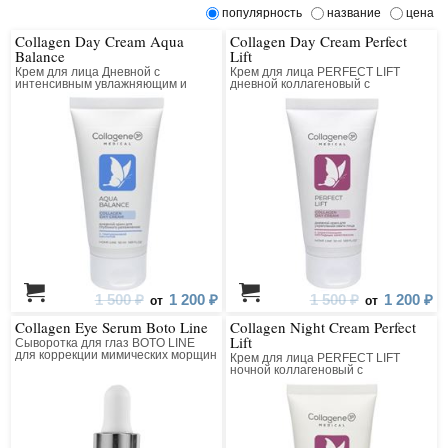
популярность
название
цена
Collagen Day Cream Aqua
Collagen Day Cream Perfect
Balance
Lift
Крем для лица Дневной с
Крем для лица PERFECT LIFT
интенсивным увлажняющим и
дневной коллагеновый с
лифтинг действием
матриксилом
1 500 ₽
1 200 ₽
1 500 ₽
1 200 ₽
от
от
Collagen Eye Serum Boto Line
Collagen Night Cream Perfect
Lift
Сыворотка для глаз BOTO LINE
для коррекции мимических морщин
Крем для лица PERFECT LIFT
коллагеновая с пептидным
ночной коллагеновый с
комплексом
матриксилом