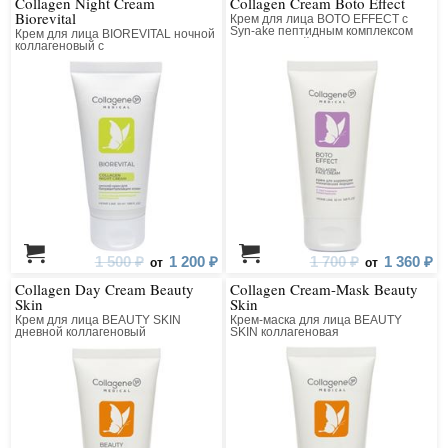
Collagen Night Cream
Collagen Cream Boto Effect
Biorevital
Крем для лица BOTO EFFECT с
Syn-ake пептидным комплексом
Крем для лица BIOREVITAL ночной
коллагеновый
коллагеновый с
восстанавливающим комплексом
1 500 ₽
1 200 ₽
1 700 ₽
1 360 ₽
от
от
Collagen Day Cream Beauty
Collagen Cream-Mask Beauty
Skin
Skin
Крем для лица BEAUTY SKIN
Крем-маска для лица BEAUTY
дневной коллагеновый
SKIN коллагеновая