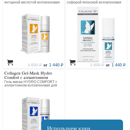
янтарной кислотой коллагеновая
софорой японской коллагеновая
для лица
для лица
1 800 ₽
1 440 ₽
1 800 ₽
1 440 ₽
от
от
Collagen Gel-Mask Hydro
Comfort с аллантоином
Гель-маска HYDRO COMFORT с
аллантоином коллагеновая для
лица
Используем куки