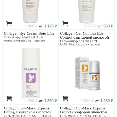
1 400 ₽
1 120 ₽
1 200 ₽
960 ₽
от
от
Collagen Eye Cream Boto Line
Collagen Gel-Contour Eye
Control с янтарной кислотой
Крем вокруг глаз BOTO LINE
коллагеновый с пептидным
Гель-контур для глаз EYE
комплексом
CONTROL GEL с янтарной
кислотой коллагеновый
1 700 ₽
1 360 ₽
1 600 ₽
1 280 ₽
от
от
Collagen Gel-Mask Express
Collagen Gel-Mask Express
Lifting с янтарной кислотой
Protect с софорой японской
Гель-маска EXPRESS LIFTING с
Гель-маска EXPRESS PROTECT с