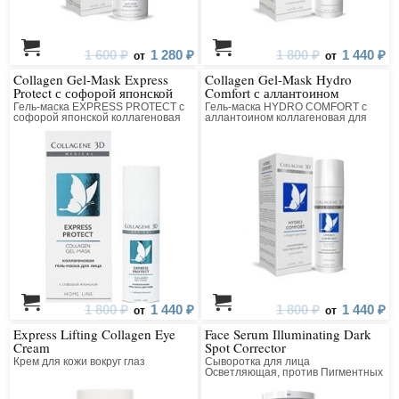
1 600 ₽
1 280 ₽
1 800 ₽
1 440 ₽
от
от
Collagen Gel-Mask Express
Collagen Gel-Mask Hydro
Protect с софорой японской
Comfort с аллантоином
Гель-маска EXPRESS PROTECT с
Гель-маска HYDRO COMFORT с
софорой японской коллагеновая
аллантоином коллагеновая для
для лица
лица
1 800 ₽
1 440 ₽
1 800 ₽
1 440 ₽
от
от
Express Lifting Collagen Eye
Face Serum Illuminating Dark
Cream
Spot Corrector
Крем для кожи вокруг глаз
Сыворотка для лица
Осветляющая, против Пигментных
Пятен