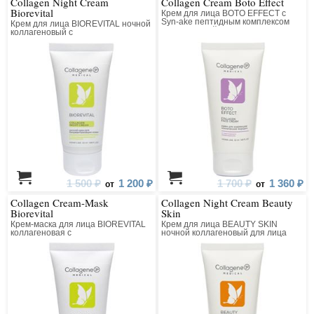
Collagen Night Cream
Collagen Cream Boto Effect
Biorevital
Крем для лица BOTO EFFECT с
Syn-ake пептидным комплексом
Крем для лица BIOREVITAL ночной
коллагеновый
коллагеновый с
восстанавливающим комплексом
1 500 ₽
1 200 ₽
1 700 ₽
1 360 ₽
от
от
Collagen Cream-Mask
Collagen Night Cream Beauty
Biorevital
Skin
Крем-маска для лица BIOREVITAL
Крем для лица BEAUTY SKIN
коллагеновая с
ночной коллагеновый для лица
восстанавливающим комплексом