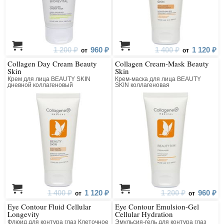
1 200 ₽
960 ₽
1 400 ₽
1 120 ₽
от
от
Collagen Day Cream Beauty
Collagen Cream-Mask Beauty
Skin
Skin
Крем для лица BEAUTY SKIN
Крем-маска для лица BEAUTY
дневной коллагеновый
SKIN коллагеновая
1 400 ₽
1 120 ₽
1 200 ₽
960 ₽
от
от
Eye Contour Fluid Cellular
Eye Contour Emulsion-Gel
Longevity
Cellular Hydration
Флюид для контура глаз Клеточное
Эмульсия-гель для контура глаз