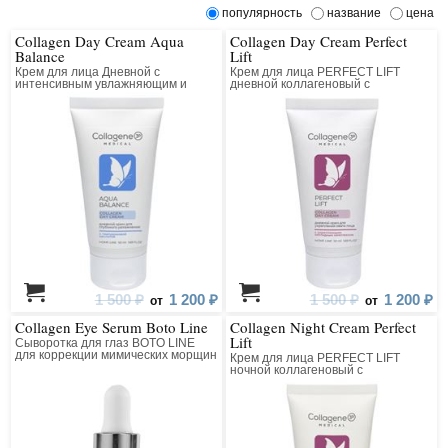
популярность
название
цена
Collagen Day Cream Aqua
Collagen Day Cream Perfect
Balance
Lift
Крем для лица Дневной с
Крем для лица PERFECT LIFT
интенсивным увлажняющим и
дневной коллагеновый с
лифтинг действием
матриксилом
1 500 ₽
1 200 ₽
1 500 ₽
1 200 ₽
от
от
Collagen Eye Serum Boto Line
Collagen Night Cream Perfect
Lift
Сыворотка для глаз BOTO LINE
для коррекции мимических морщин
Крем для лица PERFECT LIFT
коллагеновая с пептидным
ночной коллагеновый с
комплексом
матриксилом