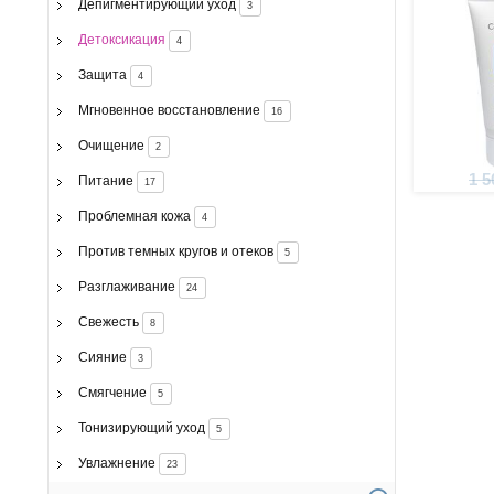
Депигментирующий уход
3
Детоксикация
4
Защита
4
Мгновенное восстановление
16
Очищение
2
1 5
Питание
17
Проблемная кожа
4
Против темных кругов и отеков
5
Разглаживание
24
Свежесть
8
Сияние
3
Смягчение
5
Тонизирующий уход
5
Увлажнение
23