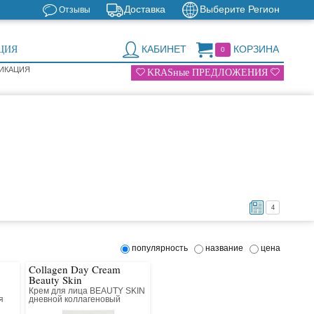
Доставка
Выберите Регион
Отзывы
КАБИНЕТ
КОРЗИНА
ЦИЯ
0
СИКАЦИЯ
KRASные ПРЕДЛОЖЕНИЯ
4
популярность
название
цена
Collagen Day Cream
Beauty Skin
Крем для лица BEAUTY SKIN
я
дневной коллагеновый