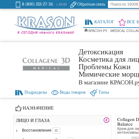
8 (800) 333-27-26
Обратная связь
с 10:00
КАТАЛОГ
ВСЕ 
КРАСОН.РУ
MEDICAL COLLA
Детоксикация
Косметика для лиц
Проблемы Кожи
Мимические мор
В магазине КРАСОН.р
Подразделы
Виды товаров
Типы
НАЗНАЧЕНИЕ
Collagen 
ЛИЦО И ГЛАЗА
Balance
Крем для ли
Восстановление
22
интенсивн
и лифтинг 