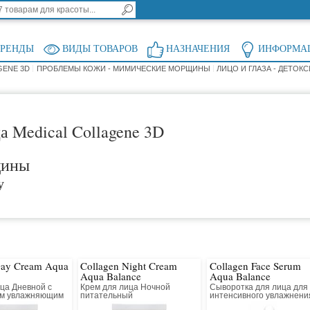
БРЕНДЫ
ВИДЫ ТОВАРОВ
НАЗНАЧЕНИЯ
ИНФОРМА
GENE 3D
ПРОБЛЕМЫ КОЖИ - МИМИЧЕСКИЕ МОРЩИНЫ
ЛИЦО И ГЛАЗА - ДЕТОК
а Medical Collagene 3D
щины
у
Day Cream Aqua
Collagen Night Cream
Collagen Face Serum
Aqua Balance
Aqua Balance
ца Дневной с
Крем для лица Ночной
Сыворотка для лица для
ым увлажняющим
питательный
интенсивного увлажнени
действием
восстанавливающий