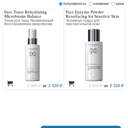
популярность
название
цена
Face Toner Rehydrating
Face Enzyme Powder
Microbiome Balance
Resurfacing for Sensitive Skin
Тоник для лица Увлажняющий
Энзимная пудра для
Восстановление микробиома
чувствительной кожи
Выравнивающая
2 900 ₽
2 320 ₽
2 900 ₽
2 320 ₽
от
от