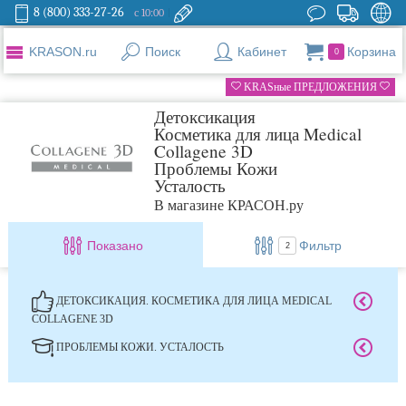
8 (800) 333-27-26
с 10:00
KRASON.ru
Поиск
Кабинет
Корзина
0
KRASные ПРЕДЛОЖЕНИЯ
Детоксикация
Косметика для лица Medical
Collagene 3D
Проблемы Кожи
Усталость
В магазине КРАСОН.ру
Показано
Фильтр
2
ДЕТОКСИКАЦИЯ. КОСМЕТИКА ДЛЯ ЛИЦА MEDICAL
COLLAGENE 3D
ПРОБЛЕМЫ КОЖИ. УСТАЛОСТЬ