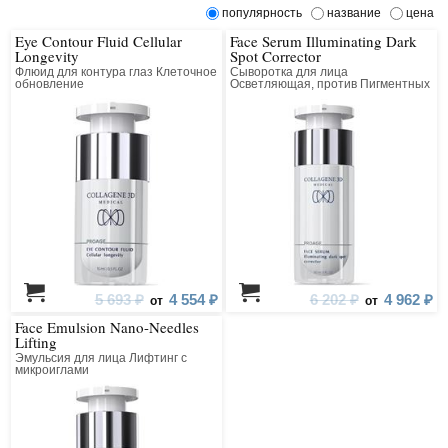
популярность
название
цена
Eye Contour Fluid Cellular
Face Serum Illuminating Dark
Longevity
Spot Corrector
Флюид для контура глаз Клеточное
Сыворотка для лица
обновление
Осветляющая, против Пигментных
Пятен
5 693 ₽
4 554 ₽
6 202 ₽
4 962 ₽
от
от
Face Emulsion Nano-Needles
Lifting
Эмульсия для лица Лифтинг с
микроиглами