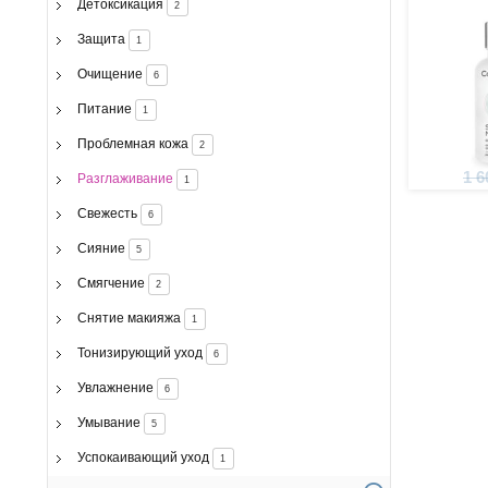
Детоксикация
2
Защита
1
Очищение
6
Питание
1
Проблемная кожа
2
1 6
Разглаживание
1
Свежесть
6
Сияние
5
Смягчение
2
Снятие макияжа
1
Тонизирующий уход
6
Увлажнение
6
Умывание
5
Успокаивающий уход
1