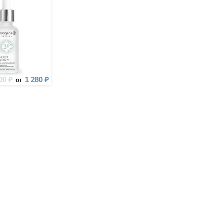
00 ₽
1 280 ₽
от