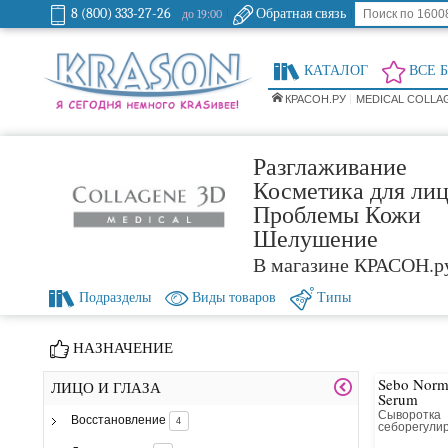
8 (800) 333-27-26
Обратная связь
до 19:00
КАТАЛОГ
ВСЕ 
КРАСОН.РУ
MEDICAL COLLA
Разглаживание
Косметика для лиц
Проблемы Кожи
Шелушение
В магазине КРАСОН.р
Подразделы
Виды товаров
Типы
НАЗНАЧЕНИЕ
Sebo Norm 
ЛИЦО И ГЛАЗА
Serum
Сыворотка
Восстановление
4
себорегули