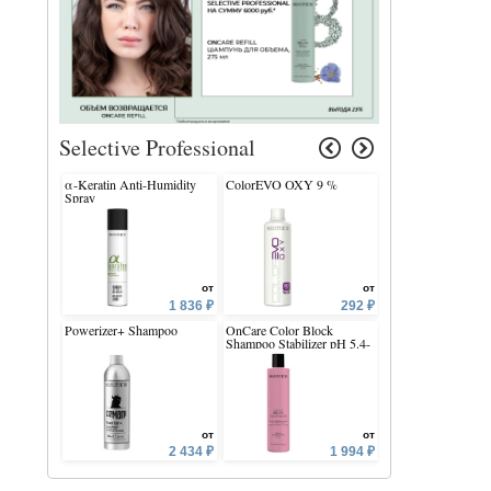
Selective Professional
α-Keratin Anti-Humidity
ColorEVO OXY 9 %
OnCare Daily Hydr
Spray
Conditioner pH 3.0
от
от
1 836 ₽
292 ₽
Powerizer+ Shampoo
OnCare Color Block
Due Phasette
Shampoo Stabilizer pH 5.4-
5.75
от
от
2 434 ₽
1 994 ₽