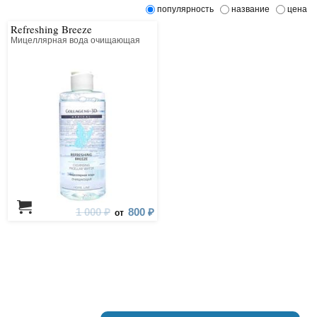
популярность
название
цена
Refreshing Breeze
Мицеллярная вода очищающая
1 000 ₽
800 ₽
от