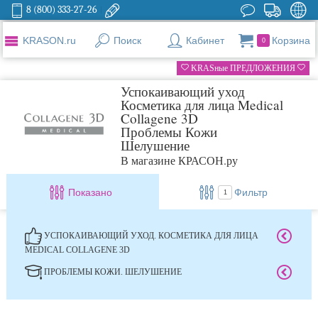
8 (800) 333-27-26
KRASON.ru
Поиск
Кабинет
Корзина
0
KRASные ПРЕДЛОЖЕНИЯ
Успокаивающий уход
Косметика для лица Medical
Collagene 3D
Проблемы Кожи
Шелушение
В магазине КРАСОН.ру
Показано
Фильтр
1
УСПОКАИВАЮЩИЙ УХОД. КОСМЕТИКА ДЛЯ ЛИЦА
MEDICAL COLLAGENE 3D
ПРОБЛЕМЫ КОЖИ. ШЕЛУШЕНИЕ