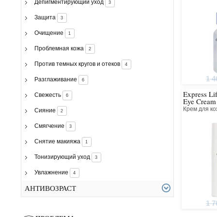
Депигментирующий уход
3
Защита
3
Очищение
1
Проблемная кожа
2
Против темных кругов и отеков
4
1 4
Разглаживание
6
Express Li
Свежесть
6
Eye Cream
Крем для ко
Сияние
2
Смягчение
3
Снятие макияжа
1
Тонизирующий уход
3
Увлажнение
4
АНТИВОЗРАСТ
1 7