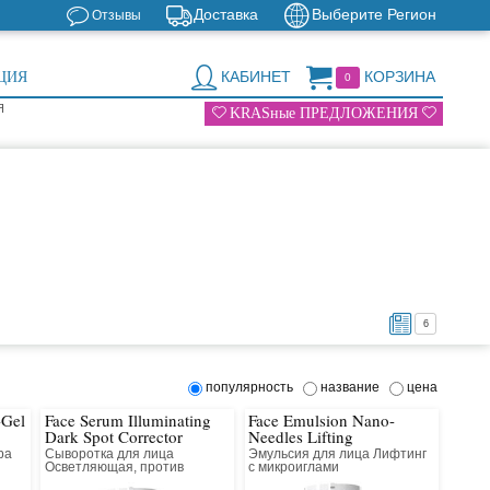
Доставка
Выберите Регион
Отзывы
КАБИНЕТ
КОРЗИНА
ЦИЯ
0
Я
KRASные ПРЕДЛОЖЕНИЯ
6
популярность
название
цена
-Gel
Face Serum Illuminating
Face Emulsion Nano-
Dark Spot Corrector
Needles Lifting
ра
Сыворотка для лица
Эмульсия для лица Лифтинг
Осветляющая, против
с микроиглами
Пигментных Пятен