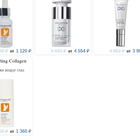
00 ₽
1 120 ₽
5 693 ₽
4 554 ₽
4 982 ₽
3 9
от
от
от
fting Collagen
жи вокруг глаз
00 ₽
1 360 ₽
от