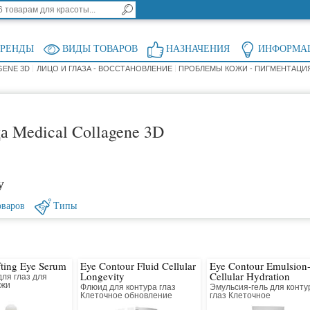
БРЕНДЫ
ВИДЫ ТОВАРОВ
НАЗНАЧЕНИЯ
ИНФОРМА
GENE 3D
ЛИЦО И ГЛАЗА - ВОССТАНОВЛЕНИЕ
ПРОБЛЕМЫ КОЖИ - ПИГМЕНТАЦИ
а Medical Collagene 3D
у
оваров
Типы
fting Eye Serum
Eye Contour Fluid Cellular
Eye Contour Emulsion
Longevity
Cellular Hydration
ля глаз для
ожи
Флюид для контура глаз
Эмульсия-гель для конту
Клеточное обновление
глаз Клеточное
восстановление