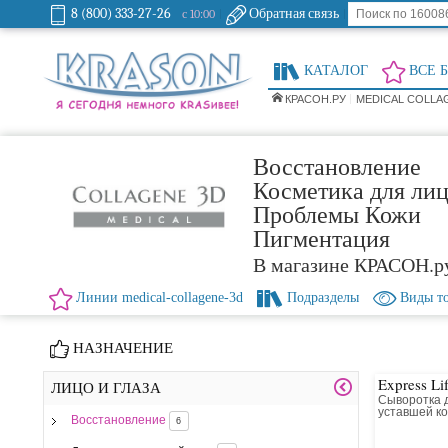
8 (800) 333-27-26
Обратная связь
с 10:00
КАТАЛОГ
ВСЕ 
КРАСОН.РУ
MEDICAL COLLA
Восстановление
Косметика для лиц
Проблемы Кожи
Пигментация
В магазине КРАСОН.р
Линии medical-collagene-3d
Подразделы
Виды т
НАЗНАЧЕНИЕ
Express Li
ЛИЦО И ГЛАЗА
Сыворотка д
уставшей к
Восстановление
6