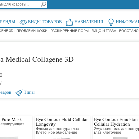
БРЕНДЫ
ВИДЫ ТОВАРОВ
НАЗНАЧЕНИЯ
ИНФОРМА
GENE 3D
ПРОБЛЕМЫ КОЖИ - РАСШИРЕННЫЕ ПОРЫ
ЛИЦО И ГЛАЗА - ВОССТАН
а Medical Collagene 3D
ы
у
оваров
Типы
 Pure Mask
Eye Contour Fluid Cellular
Eye Contour Emulsion
Longevity
Cellular Hydration
регулирующая
Флюид для контура глаз
Эмульсия-гель для конту
Клеточное обновление
глаз Клеточное
восстановление