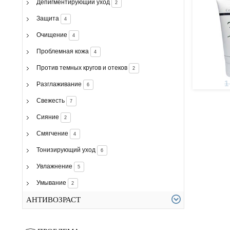
Депигментирующий уход
2
Защита
4
Очищение
4
Проблемная кожа
4
Против темных кругов и отеков
2
1
Разглаживание
6
Свежесть
7
Сияние
2
Смягчение
4
Тонизирующий уход
6
Увлажнение
5
Умывание
2
АНТИВОЗРАСТ