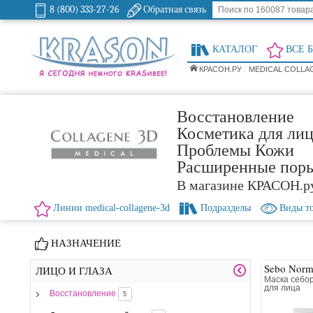
8 (800) 333-27-26
Обратная связь
КАТАЛОГ
ВСЕ 
КРАСОН.РУ
MEDICAL COLLA
Восстановление
Косметика для лиц
Проблемы Кожи
Расширенные пор
В магазине КРАСОН.р
Линии medical-collagene-3d
Подразделы
Виды т
НАЗНАЧЕНИЕ
Sebo Norm
ЛИЦО И ГЛАЗА
Маска себо
для лица
Восстановление
5