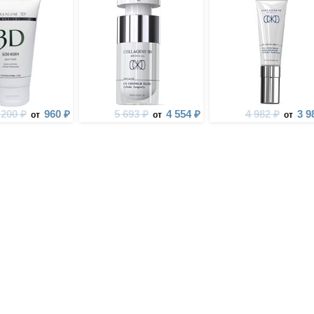
 200 ₽
960 ₽
5 693 ₽
4 554 ₽
4 982 ₽
3 9
от
от
от