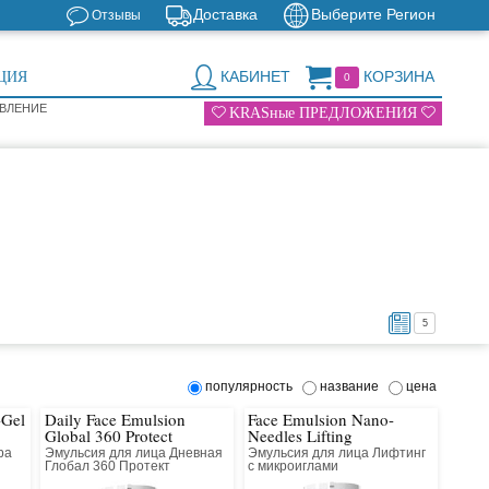
Доставка
Выберите Регион
Отзывы
КАБИНЕТ
КОРЗИНА
ЦИЯ
0
ОВЛЕНИЕ
KRASные ПРЕДЛОЖЕНИЯ
5
популярность
название
цена
-Gel
Daily Face Emulsion
Face Emulsion Nano-
Global 360 Protect
Needles Lifting
ра
Эмульсия для лица Дневная
Эмульсия для лица Лифтинг
Глобал 360 Протект
с микроиглами