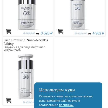
4 400 ₽
3 520 ₽
6 202 ₽
4 962 ₽
от
от
Face Emulsion Nano-Needles
Lifting
Эмульсия для лица Лифтинг с
микроиглами
Используем куки
Оставаясь с нами, вы соглашаетесь на
использование файлов куки в
6 202 ₽
4 962 ₽
от
соотвествии с
политикой