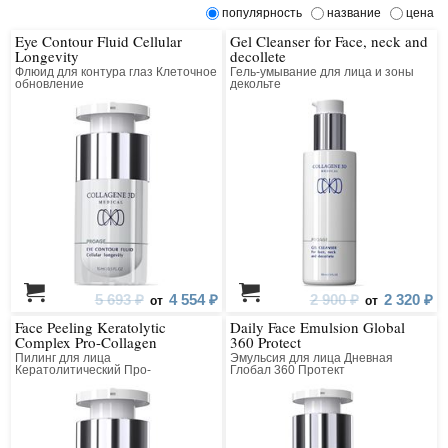
популярность
название
цена
Eye Contour Fluid Cellular
Gel Cleanser for Face, neck and
Longevity
decollete
Флюид для контура глаз Клеточное
Гель-умывание для лица и зоны
обновление
декольте
5 693 ₽
4 554 ₽
2 900 ₽
2 320 ₽
от
от
Face Peeling Keratolytic
Daily Face Emulsion Global
Complex Pro-Collagen
360 Protect
Пилинг для лица
Эмульсия для лица Дневная
Кератолитический Про-
Глобал 360 Протект
Коллагеновый Всесезонный