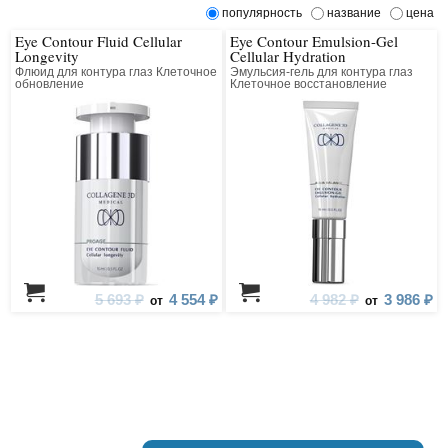
популярность
название
цена
Eye Contour Fluid Cellular
Eye Contour Emulsion-Gel
Longevity
Cellular Hydration
Флюид для контура глаз Клеточное
Эмульсия-гель для контура глаз
обновление
Клеточное восстановление
5 693 ₽
4 554 ₽
4 982 ₽
3 986 ₽
от
от