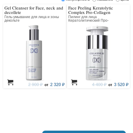
Gel Cleanser for Face, neck and
Face Peeling Keratolytic
decollete
Complex Pro-Collagen
Гель-умывание для лица и зоны
Пилинг для лица
декольте
Кератолитический Про-
Коллагеновый Всесезонный
2 900 ₽
2 320 ₽
4 400 ₽
3 520 ₽
от
от