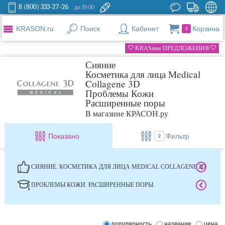
8 (800) 333-27-26
до 19:00
KRASON.ru
Поиск
Кабинет
Корзина
0
KRASные ПРЕДЛОЖЕНИЯ
Сияние
Косметика для лица Medical
Collagene 3D
Проблемы Кожи
Расширенные поры
В магазине КРАСОН.ру
Показано
Фильтр
2
СИЯНИЕ. КОСМЕТИКА ДЛЯ ЛИЦА MEDICAL COLLAGENE 3D
ПРОБЛЕМЫ КОЖИ. РАСШИРЕННЫЕ ПОРЫ
популярность
название
цена