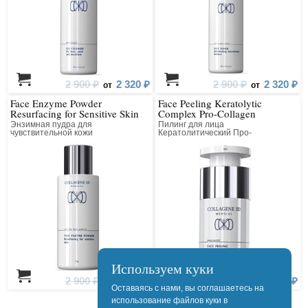
2 900 ₽
2 320 ₽
2 900 ₽
2 320 ₽
от
от
Face Enzyme Powder
Face Peeling Keratolytic
Resurfacing for Sensitive Skin
Complex Pro-Collagen
Энзимная пудра для
Пилинг для лица
чувствительной кожи
Кератолитический Про-
Выравнивающая
Коллагеновый Всесезонный
Используем куки
2 900 ₽
2 320 ₽
4 400 ₽
3 520 ₽
от
от
Оставаясь с нами, вы соглашаетесь на
использование файлов куки в