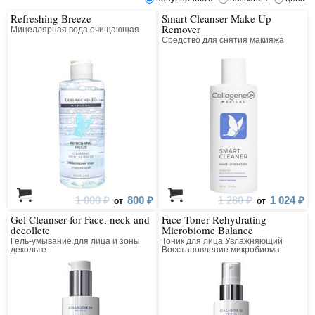
Refreshing Breeze
Smart Cleanser Make Up
Remover
Мицеллярная вода очищающая
Средство для снятия макияжа
1 000 ₽
800 ₽
1 280 ₽
1 024 ₽
от
от
Gel Cleanser for Face, neck and
Face Toner Rehydrating
decollete
Microbiome Balance
Гель-умывание для лица и зоны
Тоник для лица Увлажняющий
декольте
Восстановление микробиома