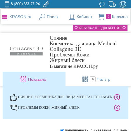
8 (800) 333-27-26
KRASON.ru
Поиск
Кабинет
Корзина
0
KRASные ПРЕДЛОЖЕНИЯ
Сияние
Косметика для лица Medical
Collagene 3D
Проблемы Кожи
Жирный блеск
В магазине КРАСОН.ру
Показано
Фильтр
6
СИЯНИЕ. КОСМЕТИКА ДЛЯ ЛИЦА MEDICAL COLLAGENE 3D
ПРОБЛЕМЫ КОЖИ. ЖИРНЫЙ БЛЕСК
популярность
название
цена