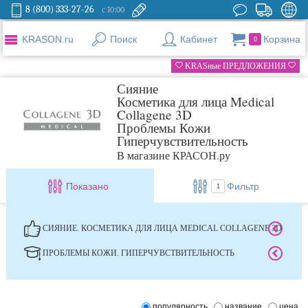
8 (800) 333-27-26
с 10:00
KRASON.ru
Поиск
Кабинет
Корзина
0
KRASные ПРЕДЛОЖЕНИЯ
Сияние
Косметика для лица Medical
Collagene 3D
Проблемы Кожи
Гиперчувствительность
В магазине КРАСОН.ру
Показано
Фильтр
1
СИЯНИЕ. КОСМЕТИКА ДЛЯ ЛИЦА MEDICAL COLLAGENE 3D
ПРОБЛЕМЫ КОЖИ. ГИПЕРЧУВСТВИТЕЛЬНОСТЬ
популярность
название
цена