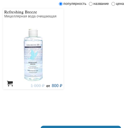
популярность
название
цена
Refreshing Breeze
Мицеллярная вода очищающая
1 000 ₽
800 ₽
от